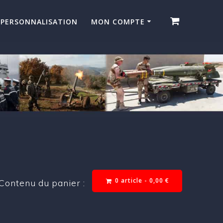
PERSONNALISATION
MON COMPTE
0 article -
0,00
€
Contenu du panier :