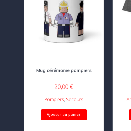
Mug cérémonie pompiers
20,00
€
Pompiers
,
Secours
A
Ajouter au panier