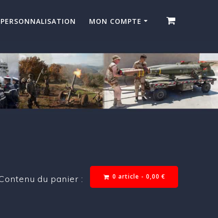
PERSONNALISATION
MON COMPTE
0 article -
0,00
€
Contenu du panier :