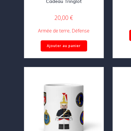
Cadeau Tringlot
20,00
€
Armée de terre
,
Défense
Ajouter au panier