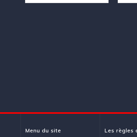
Navigation
au
sein
des
articles
Menu du site
Les règles 