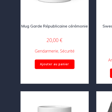
Mug Garde Républicaine cérémonie
Swea
20,00
€
Gendarmerie
,
Sécurité
A
Ajouter au panier