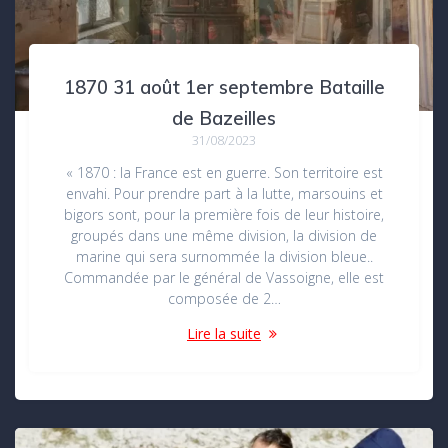
1870 31 août 1er septembre Bataille
de Bazeilles
31/08/2023
« 1870 : la France est en guerre. Son territoire est
envahi. Pour prendre part à la lutte, marsouins et
bigors sont, pour la première fois de leur histoire,
groupés dans une même division, la division de
marine qui sera surnommée la division bleue..
Commandée par le général de Vassoigne, elle est
composée de 2…
Lire la suite