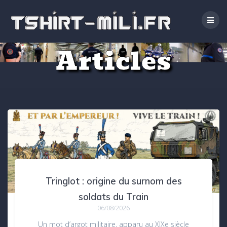
Passer
au
contenu
Articles
Tringlot : origine du surnom des
soldats du Train
06/08/2026
Un mot d’argot militaire, apparu au XIXe siècle