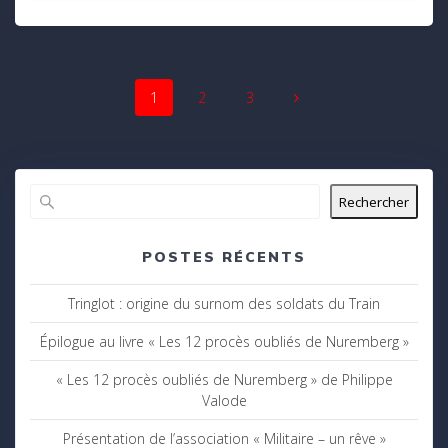
Navigation
Page
Page
Page
1
2
3
au
sein
des
Rechercher
articles
POSTES RÉCENTS
Tringlot : origine du surnom des soldats du Train
Épilogue au livre « Les 12 procès oubliés de Nuremberg »
« Les 12 procès oubliés de Nuremberg » de Philippe
Valode
Présentation de l’association « Militaire – un rêve »