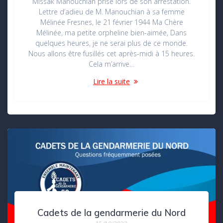
Missak Manouchian prise lors de son arrestation.
Lettre d’adieu de M. Manouchian à sa femme
Mélinée Fresnes, le 21 février 1944 Ma Chère
Mélinée, ma petite orpheline bien-aimée, Dans
quelques heures, je ne serai plus de ce monde.
Nous allons être fusillés cet après-midi à 15 heures.
Cela m’arrive…
Lire la suite
Cadets de la gendarmerie du Nord