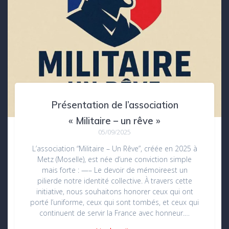
Présentation de l’association
« Militaire – un rêve »
05/09/2025
L’association “Militaire – Un Rêve”, créée en 2025 à
Metz (Moselle), est née d’une conviction simple
mais forte : —– Le devoir de mémoireest un
pilierde notre identité collective. À travers cette
initiative, nous souhaitons honorer ceux qui ont
porté l’uniforme, ceux qui sont tombés, et ceux qui
continuent de servir la France avec honneur.…