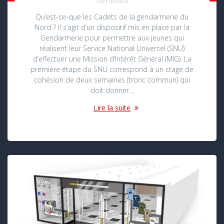
15/10/2023
Qu’est-ce-que les Cadets de la gendarmerie du
Nord ? Il s’agit d’un dispositif mis en place par la
Gendarmerie pour permettre aux jeunes qui
réalisent leur Service National Universel (SNU)
d’effectuer une Mission d’Intérêt Général (MIG). La
première étape du SNU correspond à un stage de
cohésion de deux semaines (tronc commun) qui
doit donner…
Lire la suite