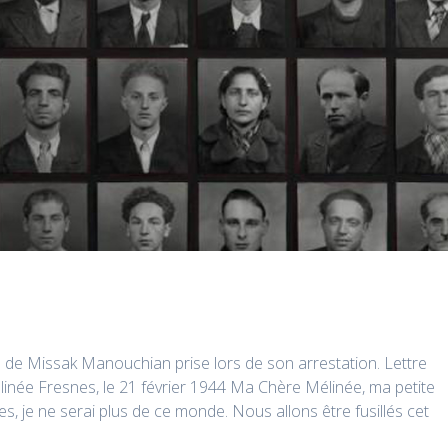
 de Missak Manouchian prise lors de son arrestation. Lettre
née Fresnes, le 21 février 1944 Ma Chère Mélinée, ma petite
, je ne serai plus de ce monde. Nous allons être fusillés cet