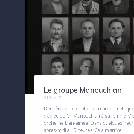
Le groupe Manouchian
21/02/2024
Dernière lettre et photo anthropométrique
d’adieu de M. Manouchian à sa femme Méli
orpheline bien-aimée, Dans quelques heures
après-midi à 15 heures. Cela m’arrive…