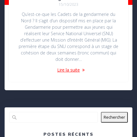
15/10/2023
Qu’est-ce-que les Cadets de la gendarmerie du
Nord ? Il s’agit d’un dispositif mis en place par la
Gendarmerie pour permettre aux jeunes qui
réalisent leur Service National Universel (SNU)
d’effectuer une Mission d’Intérêt Général (MIG). La
première étape du SNU correspond à un stage de
cohésion de deux semaines (tronc commun) qui
doit donner…
Lire la suite
Rechercher
POSTES RÉCENTS