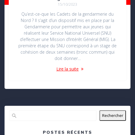
15/10/2023
Qu’est-ce-que les Cadets de la gendarmerie du
Nord ? Il s’agit d’un dispositif mis en place par la
Gendarmerie pour permettre aux jeunes qui
réalisent leur Service National Universel (SNU)
d’effectuer une Mission d’Intérêt Général (MIG). La
première étape du SNU correspond à un stage de
cohésion de deux semaines (tronc commun) qui
doit donner…
Lire la suite
Rechercher
POSTES RÉCENTS