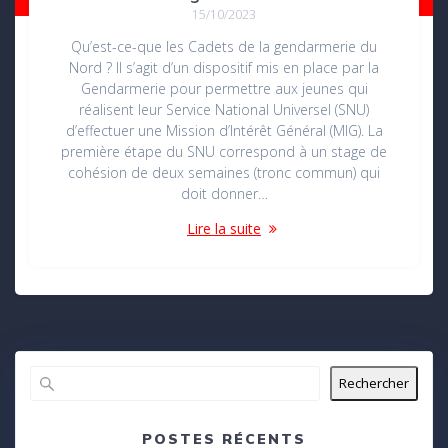
15/10/2023
Qu’est-ce-que les Cadets de la gendarmerie du
Nord ? Il s’agit d’un dispositif mis en place par la
Gendarmerie pour permettre aux jeunes qui
réalisent leur Service National Universel (SNU)
d’effectuer une Mission d’Intérêt Général (MIG). La
première étape du SNU correspond à un stage de
cohésion de deux semaines (tronc commun) qui
doit donner…
Lire la suite
Rechercher
POSTES RÉCENTS