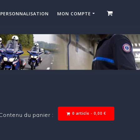
PERSONNALISATION
MON COMPTE
0 article -
0,00
€
Contenu du panier :