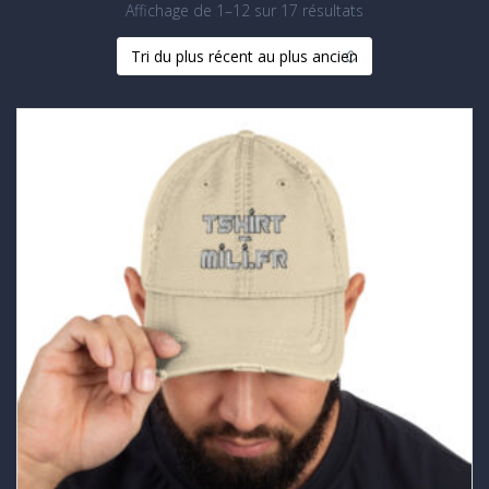
Trié
Affichage de 1–12 sur 17 résultats
du
plus
récent
au
plus
ancien