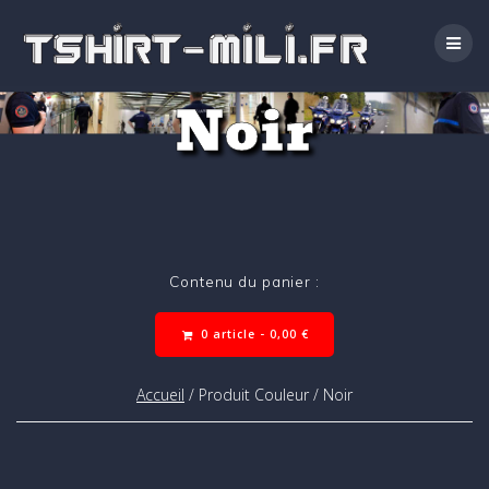
Passer
au
contenu
Noir
Contenu du panier :
0 article -
0,00
€
Accueil
/ Produit Couleur / Noir