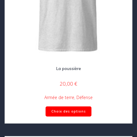
La poussière
20,00
€
Armée de terre
,
Défense
Ce
Choix des options
produit
a
plusieurs
variations.