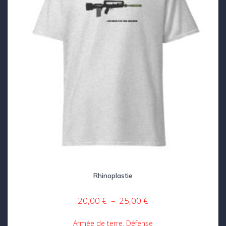
la
page
du
produit
Rhinoplastie
Plage
20,00
€
–
25,00
€
de
prix :
Armée de terre
,
Défense