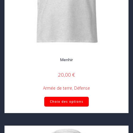
Menhir
20,00
€
Armée de terre
,
Défense
Ce
Choix des options
produit
a
plusieurs
variations.
Les