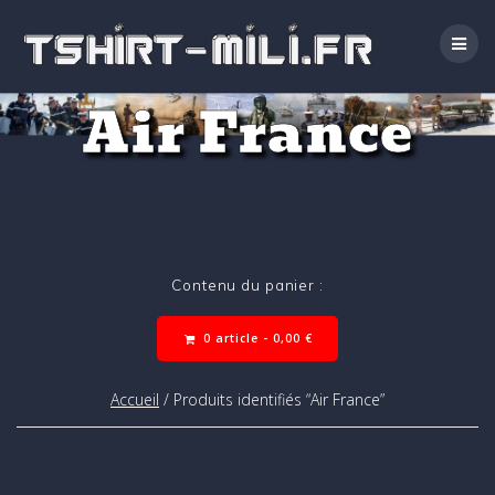
Passer
au
contenu
Air France
Contenu du panier :
0 article -
0,00
€
Accueil
/ Produits identifiés “Air France”