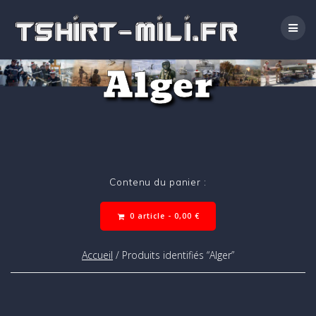
Passer
au
contenu
Alger
Contenu du panier :
0 article -
0,00
€
Accueil
/ Produits identifiés “Alger”