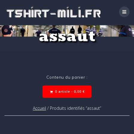
Passer
au
contenu
assaut
Contenu du panier :
0 article -
0,00
€
Accueil
/ Produits identifiés “assaut”