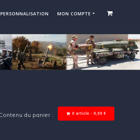
PERSONNALISATION
MON COMPTE
0 article -
0,00
€
Contenu du panier :