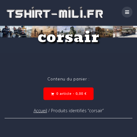
Passer
au
contenu
corsair
Contenu du panier :
0 article -
0,00
€
Accueil
/ Produits identifiés “corsair”