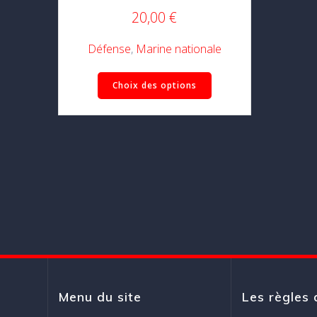
20,00
€
Défense
,
Marine nationale
Ce
Choix des options
produit
a
plusieurs
variations.
Les
options
peuvent
être
choisies
sur
la
page
du
Menu du site
Les règles 
produit