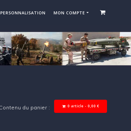
PERSONNALISATION
MON COMPTE
0 article -
0,00
€
Contenu du panier :