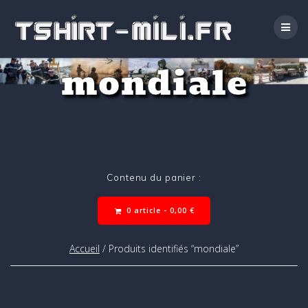
Passer
au
contenu
mondiale
Contenu du panier :
0 article -
0,00
€
Accueil
/ Produits identifiés “mondiale”