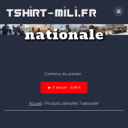
Passer
au
contenu
nationale
Contenu du panier :
0 article -
0,00
€
Accueil
/ Produits identifiés “nationale”