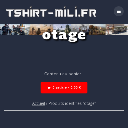
Passer
au
contenu
otage
Contenu du panier :
0 article -
0,00
€
Accueil
/ Produits identifiés “otage”