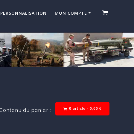
PERSONNALISATION
MON COMPTE
0 article -
0,00
€
Contenu du panier :