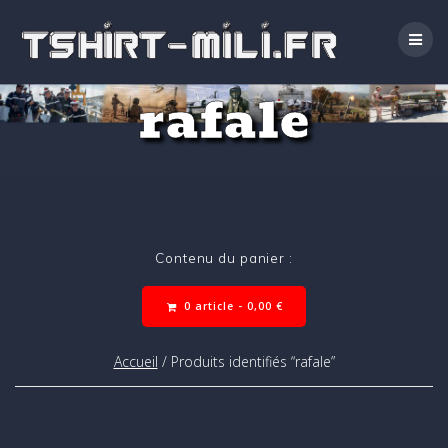
Passer
au
contenu
rafale
Contenu du panier :
0 article -
0,00
€
Accueil
/ Produits identifiés “rafale”