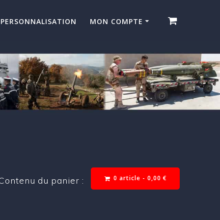
PERSONNALISATION
MON COMPTE
0 article -
0,00
€
Contenu du panier :