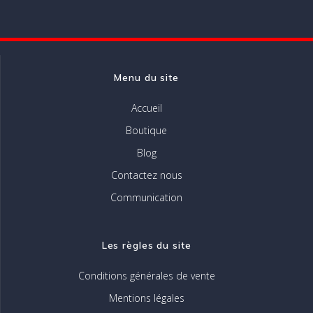
être
choisies
sur
la
page
Menu du site
du
produit
Accueil
Boutique
Blog
Contactez nous
Communication
Les règles du site
Conditions générales de vente
Mentions légales