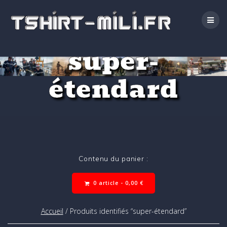
Passer
au
contenu
super-
étendard
Contenu du panier :
0 article -
0,00
€
Accueil
/ Produits identifiés “super-étendard”