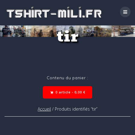
Passer
au
contenu
tir
Contenu du panier :
0 article -
0,00
€
Accueil
/ Produits identifiés “tir”