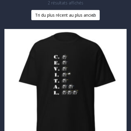
Trié
2 résultats affichés
du
plus
récent
au
plus
ancien