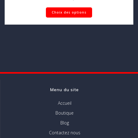
Ce
Choix des options
produit
a
plusieurs
variations.
Les
options
peuvent
être
choisies
sur
la
page
Menu du site
du
produit
Accueil
Boutique
Blog
Contactez nous