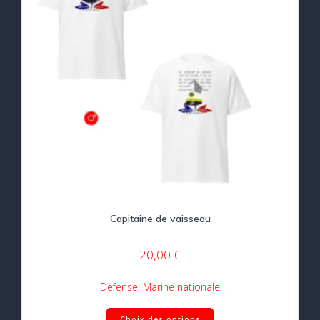
la
page
du
produit
Capitaine de vaisseau
20,00
€
Défense
,
Marine nationale
Ce
Choix des options