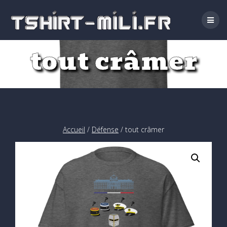
Passer
au
contenu
tout crâmer
Accueil
/
Défense
/ tout crâmer