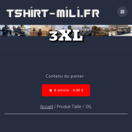
Passer
au
contenu
3XL
Contenu du panier :
0 article -
0,00
€
Accueil
/ Produit Taille / 3XL