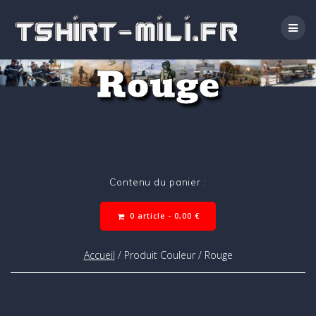
Passer
au
contenu
Rouge
Contenu du panier :
0 article -
0,00
€
Accueil
/ Produit Couleur / Rouge