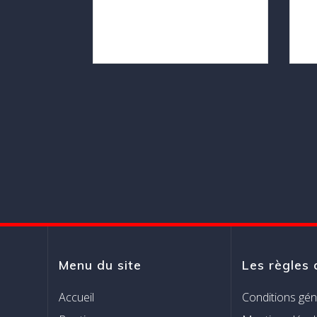
être
choisies
sur
la
page
du
produit
Menu du site
Les règles 
Accueil
Conditions gén