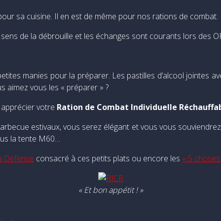
our sa cuisine. Il en est de même pour nos rations de combat.
r sens de la débrouille et les échanges sont courants lors des O
petites manies pour la préparer. Les pastilles d’alcool jointe
s aimez vous les « préparer » ?
x apprécier votre
Ration de Combat Individuelle Réchauffa
arbecue estivaux, vous serez élégant et vous vous souviendrez 
ous la tente M60…
la Défense
consacré à ces petits plats ou encore les
« 5 choses 
« Et bon appétit ! »