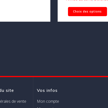
être
choisies
Choix des options
sur
la
page
du
produit
du site
Vos infos
érales de vente
Mon compte