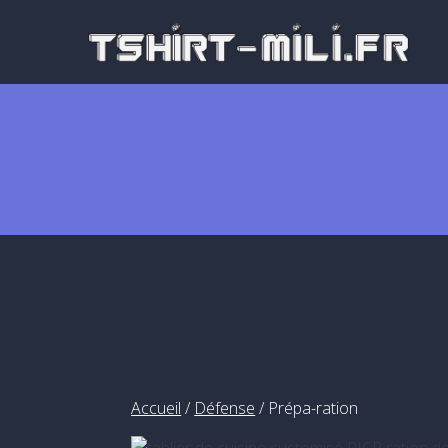
Passer
au
contenu
Accueil
/
Défense
/ Prépa-ration