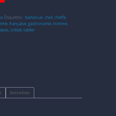
se
Étiquettes :
barbecue
,
chef
,
cheffe
,
mme
,
française
,
gastronomie
,
homme
,
epas
,
soldat
,
tablier
n
Entretien