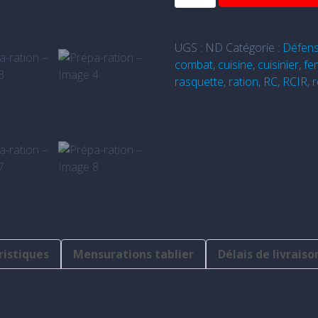
de
Prépa-
ration
UGS :
ND
Catégorie :
Défen
combat
,
cuisine
,
cuisinier
,
fe
rasquette
,
ration
,
RC
,
RCIR
,
r
ristiques
Mensurations tablier
Délais de livraiso