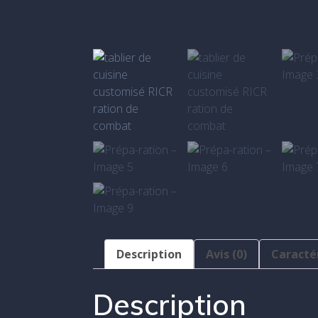
Description
Avis (0)
Caracté
Description