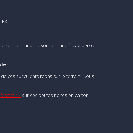
PEX.
s avec son réchaud ou son réchaud à gaz perso
ble
.
de ces succulents repas sur le terrain ! Sous
à savoir »
sur ces petites boîtes en carton.