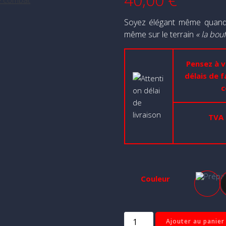
Soyez élégant même quand 
même sur le terrain
« la bouf
Pensez à v
délais de f
c
TVA 
Couleur
Bleu 
quantité
Ajouter au panier