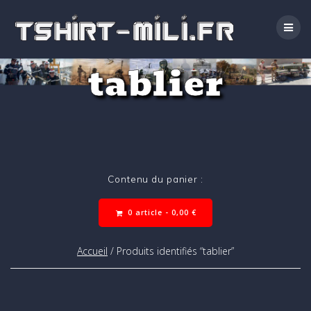
Passer
au
contenu
tablier
Contenu du panier :
0 article -
0,00
€
Accueil
/ Produits identifiés “tablier”