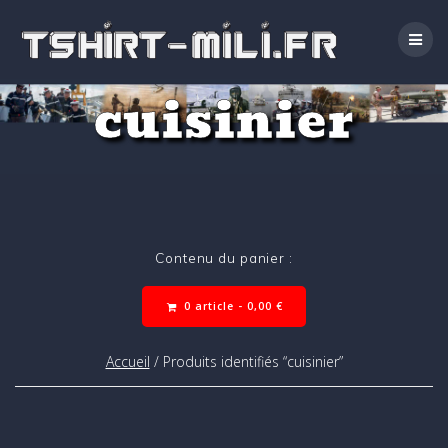
Passer
au
contenu
cuisinier
Contenu du panier :
0 article -
0,00
€
Accueil
/ Produits identifiés “cuisinier”