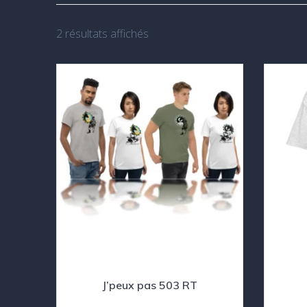
Trié
2 résultats affichés
du
plus
récent
au
plus
ancien
J’peux pas 503 RT