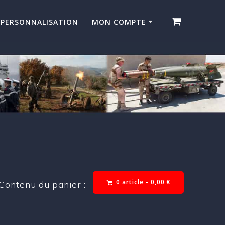
PERSONNALISATION
MON COMPTE
0 article -
0,00
€
Contenu du panier :