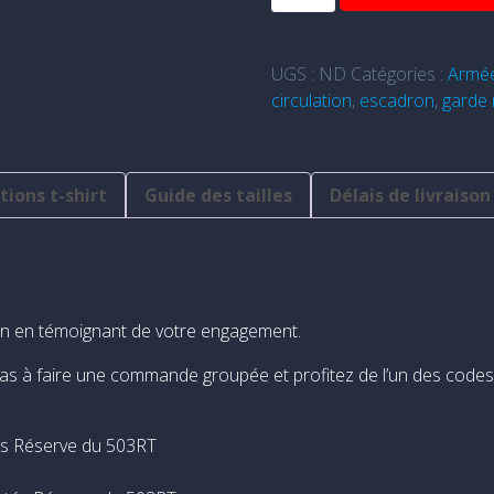
de
J'peux
pas
UGS :
ND
Catégories :
Armée
503
circulation
,
escadron
,
garde 
RT
ions t-shirt
Guide des tailles
Délais de livraison
n en témoignant de votre engagement.
ez pas à faire une commande groupée et profitez de l’un des code
tés Réserve du 503RT