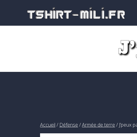
Passer
au
contenu
J
Accueil
/
Défense
/
Armée de terre
/ J’peux 