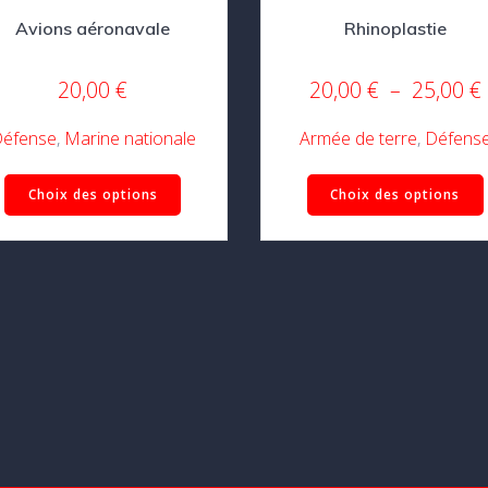
Avions aéronavale
Rhinoplastie
20,00
€
20,00
€
–
25,00
€
éfense
,
Marine nationale
Armée de terre
,
Défens
Ce
Choix des options
Choix des options
produit
a
plusieurs
variations.
Les
options
peuvent
être
choisies
sur
la
page