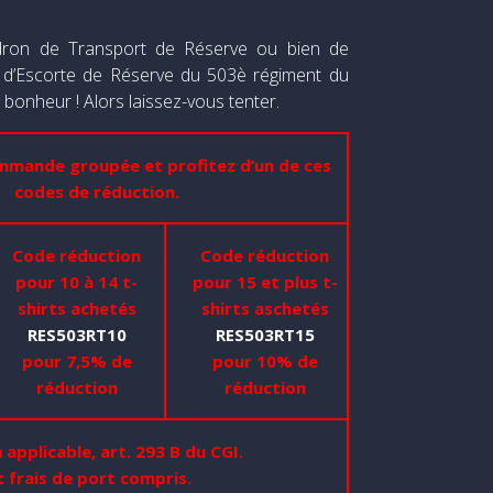
dron de Transport de Réserve ou bien de
et d’Escorte de Réserve du 503è régiment du
e bonheur ! Alors laissez-vous tenter.
commande
groupée
et profitez d’un de ces
codes de réduction.
Code réduction
Code réduction
pour 10 à 14 t-
pour 15 et plus t-
shirts achetés
shirts aschetés
RES503RT10
RES503RT15
pour 7,5% de
pour 10% de
réduction
réduction
applicable, art. 293 B du CGI.
t frais de port compris.