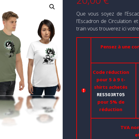
Que vous soyez de l’Esca
l’Escadron de Circulation 
train vous trouverez ici votr
Pensez à une 
Code réduction
pour 5 à 9 t-
shirts achetés
RES503RT05
pour 5% de
réduction
TVA non 
e