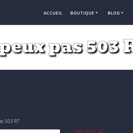
ACCUEIL
BOUTIQUE
BLOG
’peux pas 503 
pas 503 RT
20,00
€