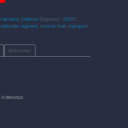
 de terre
,
Défense
Étiquettes :
503RT
,
nationale
,
régiment
,
réserve
,
train
,
transport
Entretien
s ci-dessous