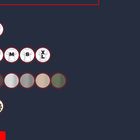
omme
M
S
XL
is Foncé Chiné
Gris Pinchard
Gris Sport
Sable
Vert Militaire
-R