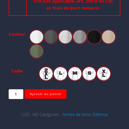
TVA non applicable, art. 293 B du CGI.
et frais de port compris.
Couleur
Blanc
Gris Foncé Chiné
Gris Pinchard
Gris Sport
Noir
Sable
Vert Militaire
Taille
2 XL
L
M
S
XL
quantité
Ajouter au panier
de
Contact
avant
UGS :
ND
Catégories :
Armée de terre
,
Défense