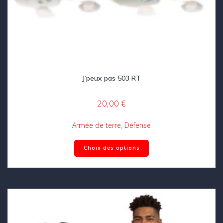
J’peux pas 503 RT
20,00
€
Armée de terre
,
Défense
Ce
Choix des options
produit
a
plusieurs
variations.
Les
options
peuvent