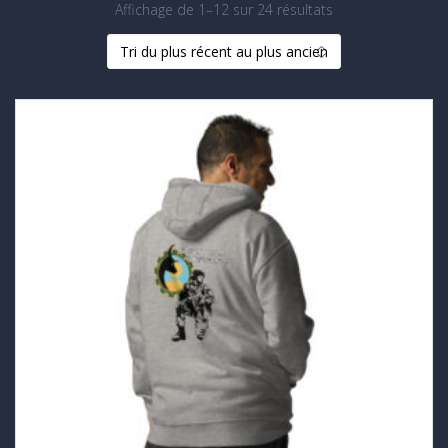
Trié
Affichage de 1–12 sur 24 résultats
du
plus
récent
au
plus
ancien