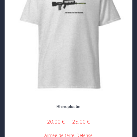
la
page
du
produit
Rhinoplastie
Plage
20,00
€
–
25,00
€
de
prix :
Armée de terre
,
Défense