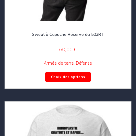
Sweat à Capuche Réserve du 503RT
60,00
€
Armée de terre
,
Défense
Ce
Choix des options
produit
a
plusieurs
variations.
Les
options
peuvent
être
choisies
sur