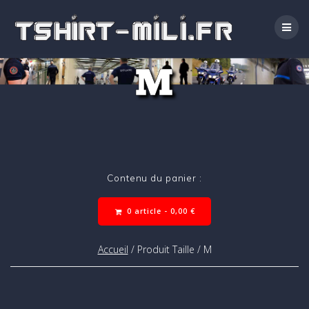
Passer
au
contenu
M
Contenu du panier :
0 article -
0,00
€
Accueil
/ Produit Taille / M