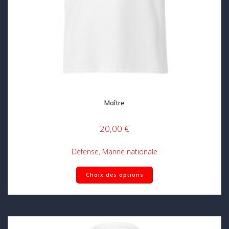
Maître
20,00
€
Défense
,
Marine nationale
Ce
Choix des options
produit
a
plusieurs
variations.
Les