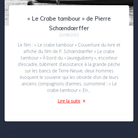
« Le Crabe tambour » de Pierre
Schœndœrffer
22/08/2023
Le film : « Le crabe tambour » Couverture du livre et
affiche du film de P. Schœndœrffer « Le crabe
tambour » À bord du « Jaureguiberry », escorteur
d’escadre, bâtiment d’assistance à la grande pêche
sur les bancs de Terre-Neuve, deux hommes
évoquent le souvenir qui les obsède d’un de leurs
anciens compagnons d’armes, surnommé : « Le
crabe-tambour ». En…
Lire la suite