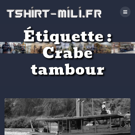
Passer
au
contenu
Étiquette :
Crabe
tambour