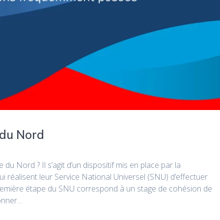
 du Nord
u Nord ? Il s’agit d’un dispositif mis en place par la
réalisent leur Service National Universel (SNU) d’effectuer
première étape du SNU correspond à un stage de cohésion de
onner…