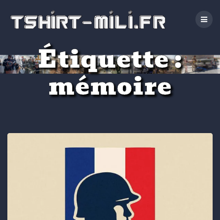
Passer
au
contenu
Étiquette :
mémoire