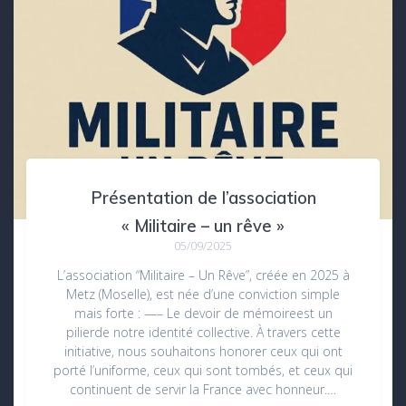
Présentation de l’association
« Militaire – un rêve »
05/09/2025
L’association “Militaire – Un Rêve”, créée en 2025 à
Metz (Moselle), est née d’une conviction simple
mais forte : —– Le devoir de mémoireest un
pilierde notre identité collective. À travers cette
initiative, nous souhaitons honorer ceux qui ont
porté l’uniforme, ceux qui sont tombés, et ceux qui
continuent de servir la France avec honneur.…