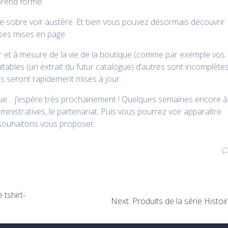
prend forme.
ge sobre voir austère. Et bien vous pouvez désormais découvrir
ses mises en page.
ur et à mesure de la vie de la boutique (comme par exemple vos
tables (un extrait du futur catalogue) d’autres sont incomplète
is seront rapidement mises à jour.
ique… j’espère très prochainement ! Quelques semaines encore à
dministratives, le partenariat. Puis vous pourrez voir apparaître
s souhaitons vous proposer.
 tshirt-
Next
Next:
Produits de la série Histoi
post: