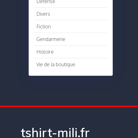
Défense
Divers
Fiction
Gendarmerie
Histoire
Vie de la boutique
tshirt-mili.fr