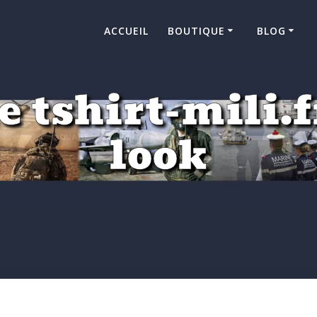
ACCUEIL
BOUTIQUE
BLOG
 tshirt-mili.
look