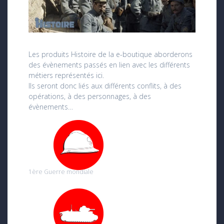
Les produits Histoire de la e-boutique aborderons
des évènements passés en lien avec les différents
métiers représentés ici.
Ils seront donc liés aux différents conflits, à des
opérations, à des personnages, à des
évènements…
1ère Guerre mondiale