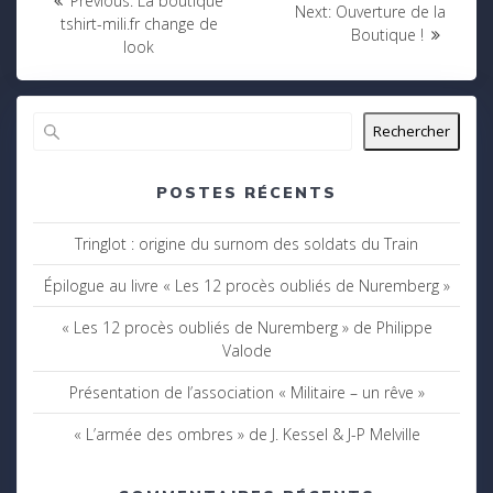
Previous:
La boutique
Next
Next:
Ouverture de la
post:
de
tshirt-mili.fr change de
post:
Boutique !
look
l’article
Rechercher
POSTES RÉCENTS
Tringlot : origine du surnom des soldats du Train
Épilogue au livre « Les 12 procès oubliés de Nuremberg »
« Les 12 procès oubliés de Nuremberg » de Philippe
Valode
Présentation de l’association « Militaire – un rêve »
« L’armée des ombres » de J. Kessel & J-P Melville