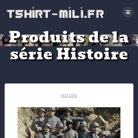
Passer
au
contenu
Produits de la
série Histoire
HISTOIRE