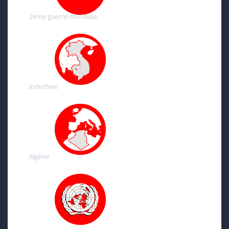
2ème guerre mondiale
Indochine
Algérie