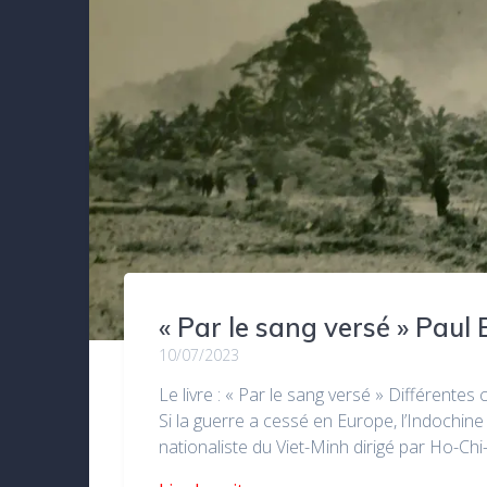
« Par le sang versé » Paul
10/07/2023
Le livre : « Par le sang versé » Différente
Si la guerre a cessé en Europe, l’Indochin
nationaliste du Viet-Minh dirigé par Ho-Chi