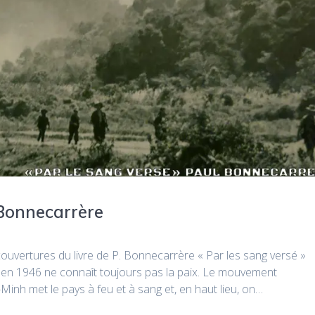
 Bonnecarrère
s couvertures du livre de P. Bonnecarrère « Par les sang versé »
e en 1946 ne connaît toujours pas la paix. Le mouvement
-Minh met le pays à feu et à sang et, en haut lieu, on…