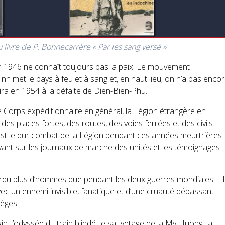
 livre de P. Bonnecarrère « Par les sang versé »
en 1946 ne connaît toujours pas la paix. Le mouvement
inh met le pays à feu et à sang et, en haut lieu, on n’a pas enco
utira en 1954 à la défaite de Dien-Bien-Phu.
 le Corps expéditionnaire en général, la Légion étrangère en
 des places fortes, des routes, des voies ferrées et des civils
’est le dur combat de la Légion pendant ces années meurtrières
ant sur les journaux de marche des unités et les témoignages
rdu plus d’hommes que pendant les deux guerres mondiales. Il l
vec un ennemi invisible, fanatique et d’une cruauté dépassant
ièges.
, l’odyssée du train blindé, le sauvetage de la My-Huong, la