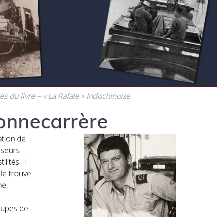
s du livre – « La Rafale » Indochinoise
Bonnecarrère
ation de
sseurs
lités. Il
le trouve
ne,
roupes de