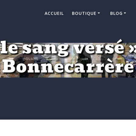
ACCUEIL
BOUTIQUE
BLOG
 le sang versé 
Bonnecarrère