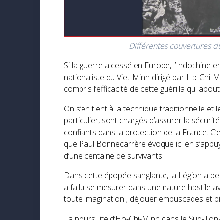
Différentes couvertures du
Si la guerre a cessé en Europe, l’Indochine 
nationaliste du Viet-Minh dirigé par Ho-Chi-M
compris l’efficacité de cette guérilla qui abo
On s’en tient à la technique traditionnelle et
particulier, sont chargés d’assurer la sécurité
confiants dans la protection de la France. C
que Paul Bonnecarrère évoque ici en s’appuy
d’une centaine de survivants.
Dans cette épopée sanglante, la Légion a pe
a fallu se mesurer dans une nature hostile a
toute imagination ; déjouer embuscades et p
La poursuite d’Ho-Chi-Minh dans le Sud-Tonkin