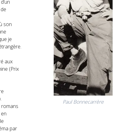
 d’un
 de
où son
 une
 que je
 étrangère.
ré aux
ine (Prix
re
.
Paul Bonnecarrère
e romans
 en
le
néma par
e