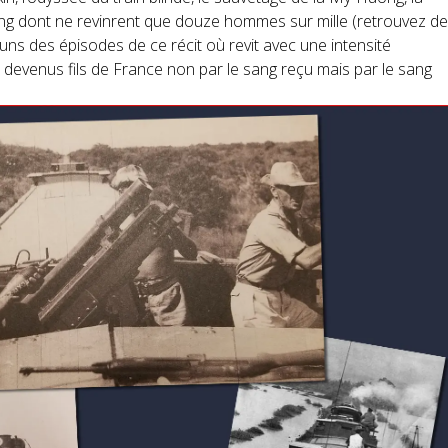
ng dont ne revinrent que douze hommes sur mille (retrouvez d
-uns des épisodes de ce récit où revit avec une intensité
 devenus fils de France non par le sang reçu mais par le sang