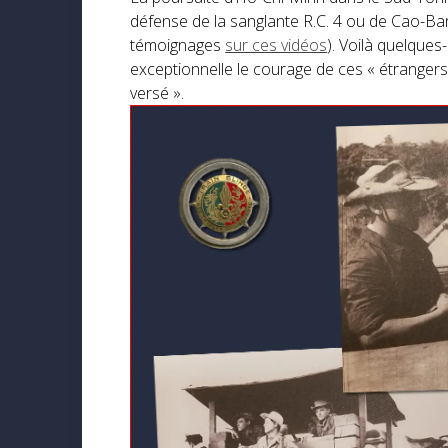
défense de la sanglante R.C. 4 ou de Cao-Ba
témoignages
sur ces vidéos
). Voilà quelques
exceptionnelle le courage de ces « étrangers
versé ».