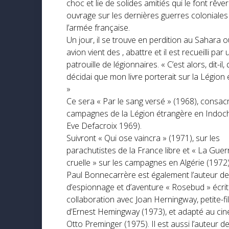
choc et lie de solides amitiés qui le font rêver
ouvrage sur les dernières guerres coloniales
l’armée française.
Un jour, il se trouve en perdition au Sahara 
avion vient des , abattre et il est recueilli par
patrouille de légionnaires. « C’est alors, dit-il,
décidai que mon livre porterait sur la Légion
»
Ce sera « Par le sang versé » (1968), consac
campagnes de la Légion étrangère en Indoch
Eve Defacroix 1969).
Suivront « Qui ose vaincra » (1971), sur les
parachutistes de la France libre et « La Guer
cruelle » sur les campagnes en Algérie (1972)
Paul Bonnecarrère est également l’auteur d
d’espionnage et d’aventure « Rosebud » écrit
collaboration avec Joan Herningway, petite-fil
d’Ernest Hemingway (1973), et adapté au ci
Otto Preminger (1975). Il est aussi l’auteur d