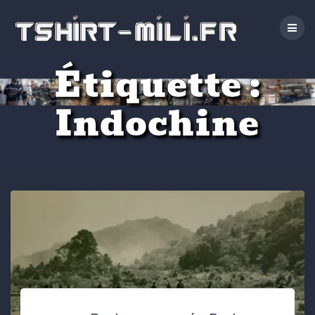
Passer
au
contenu
Étiquette :
Indochine