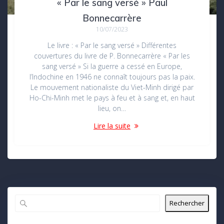
« Par le sang versé » Paul
Bonnecarrère
10/07/2023
Le livre : « Par le sang versé » Différentes
couvertures du livre de P. Bonnecarrère « Par les
sang versé » Si la guerre a cessé en Europe,
l’Indochine en 1946 ne connaît toujours pas la paix.
Le mouvement nationaliste du Viet-Minh dirigé par
Ho-Chi-Minh met le pays à feu et à sang et, en haut
lieu, on…
Lire la suite
Rechercher